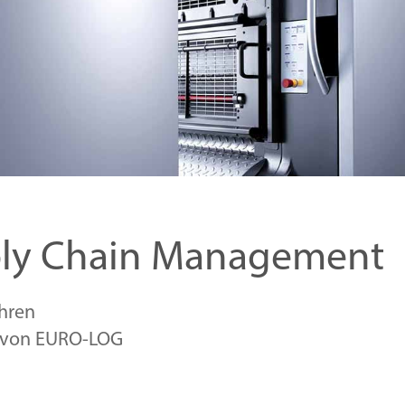
pply Chain Management
ihren
g von EURO‑LOG