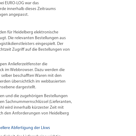
bei EURO-LOG war das
de innerhalb dieses Zeitraums
ngen angepasst.
n für Heidelberg elektronische
ugt. Die relevanten Bestellungen aus
stikdienstleisters eingespielt. Der
Echtzeit Zugriff auf die Bestellungen von
pen Anlieferzeitfenster die
lick im Webbrowser. Dazu werden die
r selber beschafften Waren mit den
erden übersichtlich im webbasierten
sebene dargestellt.
anten und die zugehörigen Bestellungen
nen Sachnummernschlüssel (Lieferanten,
l wird innerhalb kürzester Zeit mit
ach den Anforderungen von Heidelberg
ellere Abfertigung der Lkws