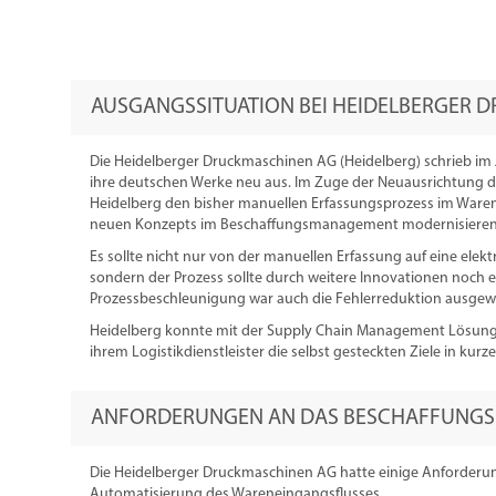
AUSGANGSSITUATION BEI HEIDELBERGER 
Die Heidelberger Druckmaschinen AG (Heidelberg) schrieb im J
ihre deutschen Werke neu aus. Im Zuge der Neuausrichtung d
Heidelberg den bisher manuellen Erfassungsprozess im Warene
neuen Konzepts im Beschaffungsmanagement modernisieren
Es sollte nicht nur von der manuellen Erfassung auf eine elek
sondern der Prozess sollte durch weitere Innovationen noch e
Prozessbeschleunigung war auch die Fehlerreduktion ausgewi
Heidelberg konnte mit der Supply Chain Management Lösun
ihrem Logistikdienstleister die selbst gesteckten Ziele in kurze
ANFORDERUNGEN AN DAS BESCHAFFUNG
Die Heidelberger Druckmaschinen AG hatte einige Anforderu
Automatisierung des Wareneingangsflusses.