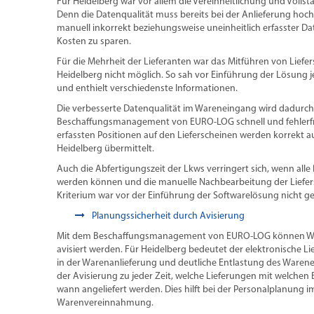
Für Heidelberg war vor allem die Vereinheitlichung und Vollstä
Denn die Datenqualität muss bereits bei der Anlieferung hoc
manuell inkorrekt beziehungsweise uneinheitlich erfasster D
Kosten zu sparen.
Für die Mehrheit der Lieferanten war das Mitführen von Lie
Heidelberg nicht möglich. So sah vor Einführung der Lösung je
und enthielt verschiedenste Informationen.
Die verbesserte Datenqualität im Wareneingang wird dadurch e
Beschaffungsmanagement von EURO-LOG schnell und fehlerfre
erfassten Positionen auf den Lieferscheinen werden korrekt 
Heidelberg übermittelt.
Auch die Abfertigungszeit der Lkws verringert sich, wenn alle 
werden können und die manuelle Nachbearbeitung der Liefers
Kriterium war vor der Einführung der Softwarelösung nicht ge
Planungssicherheit durch Avisierung
Mit dem Beschaffungsmanagement von EURO-LOG können War
avisiert werden. Für Heidelberg bedeutet der elektronische L
in der Warenanlieferung und deutliche Entlastung des Waren
der Avisierung zu jeder Zeit, welche Lieferungen mit welchen
wann angeliefert werden. Dies hilft bei der Personalplanung i
Warenvereinnahmung.