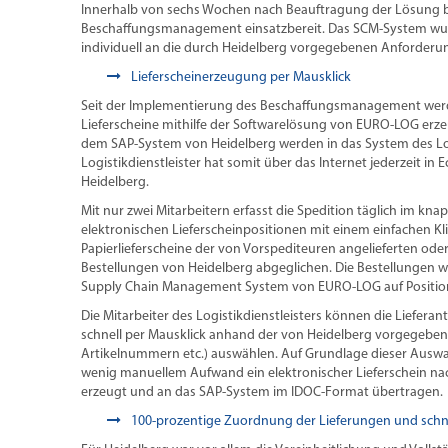
Innerhalb von sechs Wochen nach Beauftragung der Lösung 
Beschaffungsmanagement einsatzbereit. Das SCM-System wur
individuell an die durch Heidelberg vorgegebenen Anforderu
Lieferscheinerzeugung per Mausklick
Seit der Implementierung des Beschaffungsmanagement werde
Lieferscheine mithilfe der Softwarelösung von EURO-LOG erze
dem SAP-System von Heidelberg werden in das System des Logi
Logistikdienstleister hat somit über das Internet jederzeit in 
Heidelberg.
Mit nur zwei Mitarbeitern erfasst die Spedition täglich im knap
elektronischen Lieferscheinpositionen mit einem einfachen K
Papierlieferscheine der von Vorspediteuren angelieferten ode
Bestellungen von Heidelberg abgeglichen. Die Bestellungen w
Supply Chain Management System von EURO-LOG auf Position
Die Mitarbeiter des Logistikdienstleisters können die Liefer
schnell per Mausklick anhand der von Heidelberg vorgegebe
Artikelnummern etc.) auswählen. Auf Grundlage dieser Auswah
wenig manuellem Aufwand ein elektronischer Lieferschein n
erzeugt und an das SAP-System im IDOC-Format übertragen.
100-prozentige Zuordnung der Lieferungen und schn