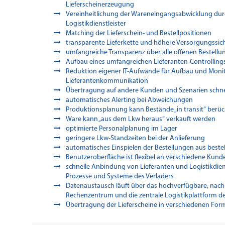
Lieferscheinerzeugung
Vereinheitlichung der Wareneingangsabwicklung du
Logistikdienstleister
Matching der Lieferschein- und Bestellpositionen
transparente Lieferkette und höhere Versorgungssic
umfangreiche Transparenz über alle offenen Bestell
Aufbau eines umfangreichen Lieferanten-Controlling
Reduktion eigener IT-Aufwände für Aufbau und Monit
Lieferantenkommunikation
Übertragung auf andere Kunden und Szenarien schne
automatisches Alerting bei Abweichungen
Produktionsplanung kann Bestände „in transit“ berüc
Ware kann „aus dem Lkw heraus“ verkauft werden
optimierte Personalplanung im Lager
geringere Lkw-Standzeiten bei der Anlieferung
automatisches Einspielen der Bestellungen aus bes
Benutzeroberfläche ist flexibel an verschiedene Ku
schnelle Anbindung von Lieferanten und Logistikdien
Prozesse und Systeme des Verladers
Datenaustausch läuft über das hochverfügbare, nach
Rechenzentrum und die zentrale Logistikplattform 
Übertragung der Lieferscheine in verschiedenen For