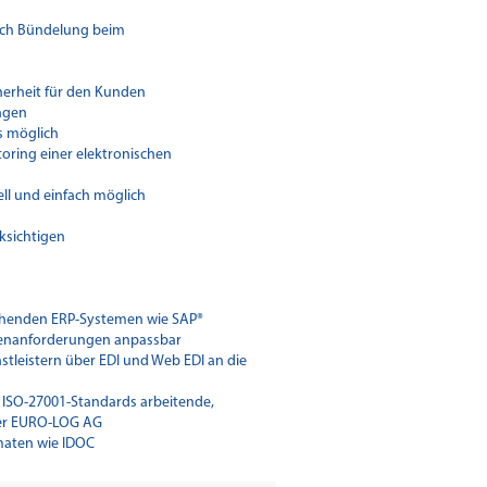
rch Bündelung beim
herheit für den Kunden
ungen
s möglich
oring einer elektronischen
ll und einfach möglich
ksichtigen
tehenden ERP-Systemen wie SAP®
ndenanforderungen anpassbar
stleistern über EDI und Web EDI an die
 ISO-27001-Standards arbeitende,
der EURO-LOG AG
maten wie IDOC