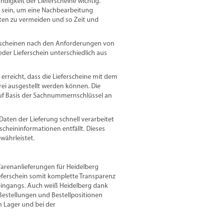
ndigkeit der Lieferscheine wichtig.
h sein, um eine Nachbearbeitung
aten zu vermeiden und so Zeit und
ferscheinen nach den Anforderungen von
der Lieferschein unterschiedlich aus
rreicht, dass die Lieferscheine mit dem
i ausgestellt werden können. Die
auf Basis der Sachnummernschlüssel an
Daten der Lieferung schnell verarbeitet
cheininformationen entfällt. Dieses
währleistet.
enanlieferungen für Heidelberg
ieferschein somit komplette Transparenz
eingangs. Auch weiß Heidelberg dank
 Bestellungen und Bestellpositionen
m Lager und bei der