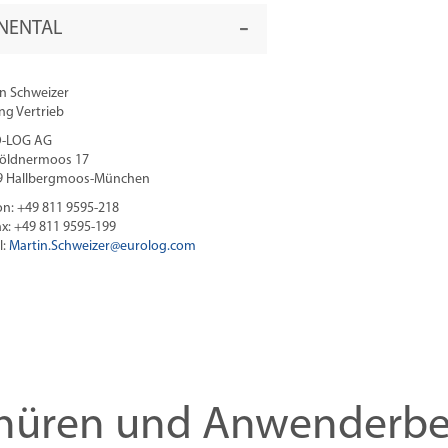
NENTAL
n Schweizer
ng Vertrieb
-LOG AG
öldnermoos 17
9 Hallbergmoos-München
on: +49 811 9595-218
ax: +49 811 9595-199
l:
Martin.Schweizer@
eurolog.com
hüren und Anwenderbe