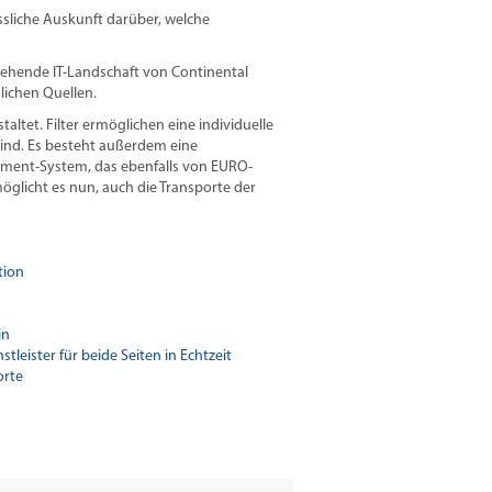
ssliche Auskunft darüber, welche
stehende IT-Landschaft von Continental
lichen Quellen.
ltet. Filter ermöglichen eine individuelle
sind. Es besteht außerdem eine
ement-System, das ebenfalls von EURO-
öglicht es nun, auch die Transporte der
tion
in
eister für beide Seiten in Echtzeit
orte