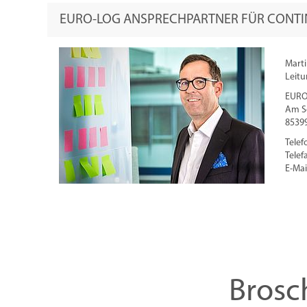
EURO-LOG ANSPRECHPARTNER FÜR CONTI
Marti
Leitu
EURO
Am S
8539
Telef
Telef
E-Mai
Brosc