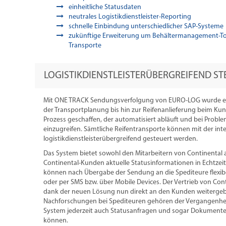
einheitliche Statusdaten
neutrales Logistikdienstleister-Reporting
schnelle Einbindung unterschiedlicher SAP-Systeme
zukünftige Erweiterung um Behältermanagement-To
Transporte
LOGISTIKDIENSTLEISTERÜBERGREIFEND S
Mit ONE TRACK Sendungsverfolgung von EURO-LOG wurde ei
der Transportplanung bis hin zur Reifenanlieferung beim Kund
Prozess geschaffen, der automatisiert abläuft und bei Problem
einzugreifen. Sämtliche Reifentransporte können mit der inte
logistikdienstleisterübergreifend gesteuert werden.
Das System bietet sowohl den Mitarbeitern von Continental a
Continental-Kunden aktuelle Statusinformationen in Echtzeit 
können nach Übergabe der Sendung an die Spediteure flexibel
oder per SMS bzw. über Mobile Devices. Der Vertrieb von Con
dank der neuen Lösung nun direkt an den Kunden weiterge
Nachforschungen bei Spediteuren gehören der Vergangenheit 
System jederzeit auch Statusanfragen und sogar Dokumente
können.