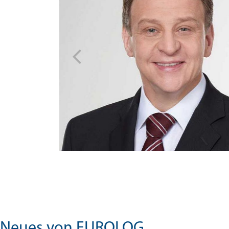
ch
rk, in
Monaten hat
opment
Neues von EUROLOG