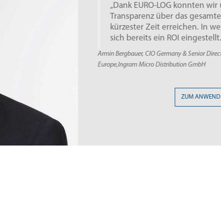
„Durch die Komb
App haben wir di
deutlich vereinfa
Thomas Kraft, Leiter Logis