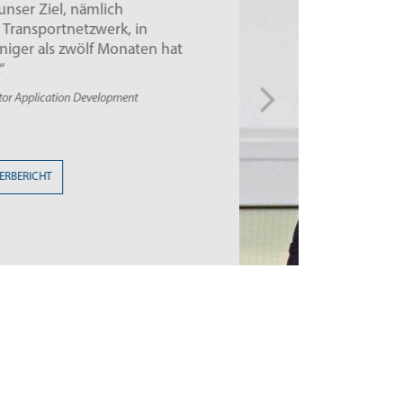
ination aus Behältermanagement und
e Prozesse des Lademittelmanagements
cht und verkürzt“
tik, HYDAC Verwaltung GmbH
ZUM ANWENDERBERICHT