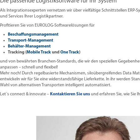
Die passende Logistiksoftware für Ihr System
Als Integrationsexperten vernetzen wir über vielfältige Schnittstellen ERP
und Services Ihrer Logistikpartner.
Profitieren Sie von EUROLOG-Softwarelösungen für
Beschaffungsmanagement
Transport-Management
Behälter-Management
Tracking (
Mobile Track
und
One Track
)
und von bewährten Branchen-Standards, die wir den speziellen Gegebenheit
anpassen – schnell und flexibel!
Mehr noch! Durch regelbasierte Mechanismen, siloübergreifendes Data Mat
entwickeln wir für Sie eine widerstandsfähige Lieferkette. In ihr werden 
Wahl von alternativen Transporten intelligent automatisiert.
Let´s connect & innovate –
Kontaktieren Sie uns
und erfahren Sie, wie Sie I