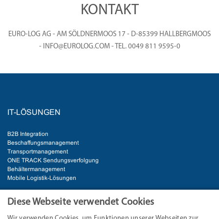
KONTAKT
EURO-LOG AG - AM SÖLDNERMOOS 17 - D-85399 HALLBERGMOOS
- INFO@EUROLOG.COM - TEL. 0049 811 9595-0
IT-LÖSUNGEN
B2B Integration
Beschaffungsmanagement
Transportmanagement
ONE TRACK Sendungsverfolgung
Behältermanagement
Mobile Logistik-Lösungen
BRANCHEN
Diese Webseite verwendet Cookies
Wir verwenden Cookies, um Funktionen unserer Webseiten zur