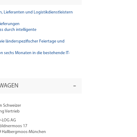
Lieferanten und Logistikdienstleistern
lieferungen
s durch intelligente
wie länderspezifischer Feiertage und
 sechs Monaten in die bestehende IT-
SWAGEN
n Schweizer
ng Vertrieb
-LOG AG
öldnermoos 17
9 Hallbergmoos-München