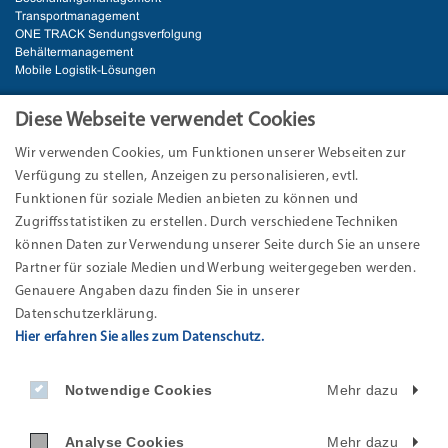
Transportmanagement
ONE TRACK Sendungsverfolgung
Behältermanagement
Mobile Logistik-Lösungen
BRANCHEN
Diese Webseite verwendet Cookies
Wir verwenden Cookies, um Funktionen unserer Webseiten zur
Automotive
E-Commerce & Handel
Verfügung zu stellen, Anzeigen zu personalisieren, evtl.
Industrie
Funktionen für soziale Medien anbieten zu können und
Logistik
Zugriffsstatistiken zu erstellen. Durch verschiedene Techniken
können Daten zur Verwendung unserer Seite durch Sie an unsere
ANSCHRIFT
Partner für soziale Medien und Werbung weitergegeben werden.
Genauere Angaben dazu finden Sie in unserer
EURO-LOG AG
Datenschutzerklärung.
Am Söldnermoos 17
Hier erfahren Sie alles zum Datenschutz.
85399 Hallbergmoos-München
Telefon: +49 811 9595 -0
Notwendige Cookies
Mehr dazu
Telefax: +49 811 9595 -199
Internet: www.eurolog.com
E-Mail:
info@
eurolog.com
Analyse Cookies
Mehr dazu