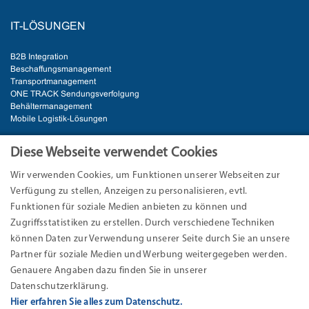
IT-LÖSUNGEN
B2B Integration
Beschaffungsmanagement
Transportmanagement
ONE TRACK Sendungsverfolgung
Behältermanagement
Mobile Logistik-Lösungen
BRANCHEN
Diese Webseite verwendet Cookies
Wir verwenden Cookies, um Funktionen unserer Webseiten zur
Automotive
Verfügung zu stellen, Anzeigen zu personalisieren, evtl.
E-Commerce & Handel
Industrie
Funktionen für soziale Medien anbieten zu können und
Logistik
Zugriffsstatistiken zu erstellen. Durch verschiedene Techniken
können Daten zur Verwendung unserer Seite durch Sie an unsere
ANSCHRIFT
Partner für soziale Medien und Werbung weitergegeben werden.
Genauere Angaben dazu finden Sie in unserer
EURO-LOG AG
Datenschutzerklärung.
Am Söldnermoos 17
Hier erfahren Sie alles zum Datenschutz.
85399 Hallbergmoos-München