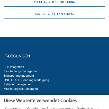
VORHERIGE VERÖFFENTLICHUNG
NÄCHSTE VERÖFFENTLICHUNG
IT-LÖSUNGEN
B2B Integration
Beschaffungsmanagement
Transportmanagement
ONE TRACK Sendungsverfolgung
Behältermanagement
Mobile Logistik-Lösungen
BRANCHEN
Diese Webseite verwendet Cookies
Wir verwenden Cookies, um Funktionen unserer Webseiten zur